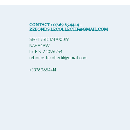
CONTACT : 07.69.65.44.14 –
REBONDS.LECOLLECTIF@GMAIL.COM
SIRET 75115174700019
NAF 9499Z
Lic E.S. 2-1096254
rebonds.lecollectif@gmail.com
+33769654414